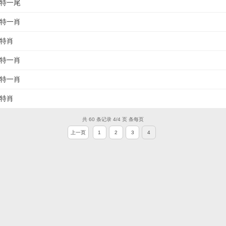
平特一尾
平特一肖
平特肖
平特一肖
平特一肖
平特肖
共 60 条记录 4/4 页 条每页
上一页
1
2
3
4